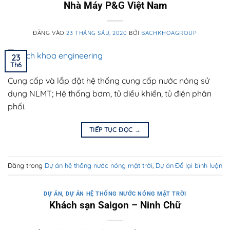
Nhà Máy P&G Việt Nam
ĐĂNG VÀO
23 THÁNG SÁU, 2020
BỞI
BACHKHOAGROUP
23
Th6
Cung cấp và lắp đặt hệ thống cung cấp nước nóng sử
dụng NLMT; Hệ thống bơm, tủ diều khiển, tủ điện phân
phối.
TIẾP TỤC ĐỌC
→
Đăng trong
Dự án hệ thống nước nóng mặt trời
,
Dự án
Để lại bình luận
DỰ ÁN
,
DỰ ÁN HỆ THỐNG NƯỚC NÓNG MẶT TRỜI
Khách sạn Saigon – Ninh Chữ