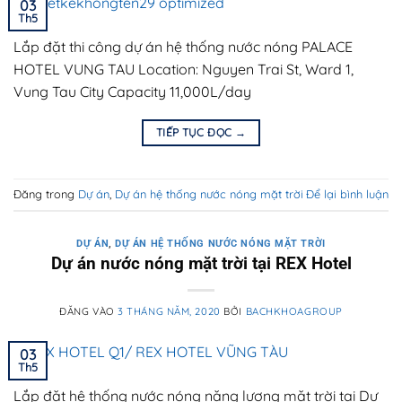
03
Th5
Lắp đặt thi công dự án hệ thống nước nóng PALACE
HOTEL VUNG TAU Location: Nguyen Trai St, Ward 1,
Vung Tau City Capacity 11,000L/day
TIẾP TỤC ĐỌC
→
Đăng trong
Dự án
,
Dự án hệ thống nước nóng mặt trời
Để lại bình luận
DỰ ÁN
,
DỰ ÁN HỆ THỐNG NƯỚC NÓNG MẶT TRỜI
Dự án nước nóng mặt trời tại REX Hotel
ĐĂNG VÀO
3 THÁNG NĂM, 2020
BỞI
BACHKHOAGROUP
03
Th5
Lắp đặt hệ thống nước nóng năng lượng mặt trời tại Dự