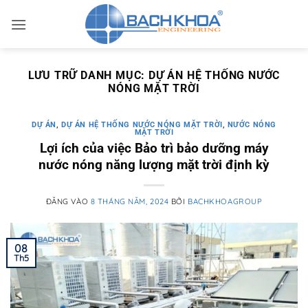
Bỏ
qua
nội
dung
LƯU TRỮ DANH MỤC:
DỰ ÁN HỆ THỐNG NƯỚC
NÓNG MẶT TRỜI
DỰ ÁN
,
DỰ ÁN HỆ THỐNG NƯỚC NÓNG MẶT TRỜI
,
NƯỚC NÓNG
MẶT TRỜI
Lợi ích của việc Bảo trì bảo dưỡng máy
nước nóng năng lượng mặt trời định kỳ
ĐĂNG VÀO
8 THÁNG NĂM, 2024
BỞI
BACHKHOAGROUP
08
Th5