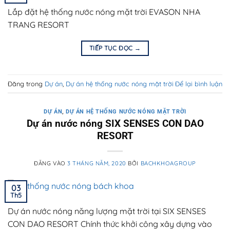
Lắp đặt hệ thống nước nóng mặt trời EVASON NHA
TRANG RESORT
TIẾP TỤC ĐỌC
→
Đăng trong
Dự án
,
Dự án hệ thống nước nóng mặt trời
Để lại bình luận
DỰ ÁN
,
DỰ ÁN HỆ THỐNG NƯỚC NÓNG MẶT TRỜI
Dự án nước nóng SIX SENSES CON DAO
RESORT
ĐĂNG VÀO
3 THÁNG NĂM, 2020
BỞI
BACHKHOAGROUP
03
Th5
Dự án nước nóng năng lượng mặt trời tại SIX SENSES
CON DAO RESORT Chính thức khởi công xây dựng vào