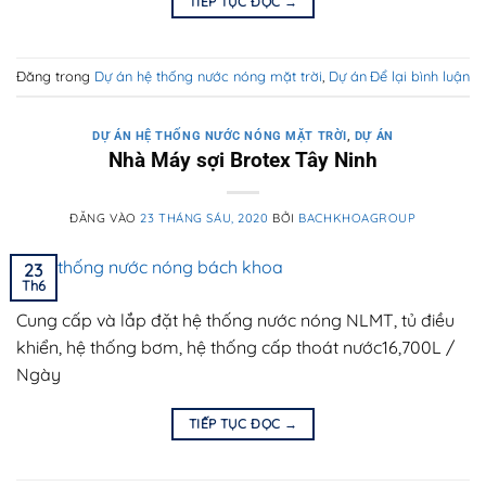
TIẾP TỤC ĐỌC
→
Đăng trong
Dự án hệ thống nước nóng mặt trời
,
Dự án
Để lại bình luận
DỰ ÁN HỆ THỐNG NƯỚC NÓNG MẶT TRỜI
,
DỰ ÁN
Nhà Máy sợi Brotex Tây Ninh
ĐĂNG VÀO
23 THÁNG SÁU, 2020
BỞI
BACHKHOAGROUP
23
Th6
Cung cấp và lắp đặt hệ thống nước nóng NLMT, tủ điều
khiển, hệ thống bơm, hệ thống cấp thoát nước16,700L /
Ngày
TIẾP TỤC ĐỌC
→