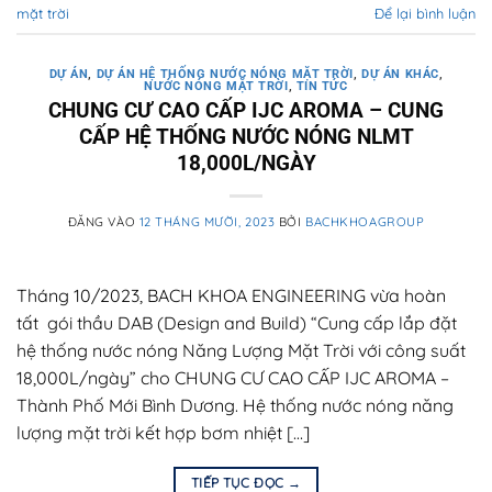
mặt trời
Để lại bình luận
DỰ ÁN
,
DỰ ÁN HỆ THỐNG NƯỚC NÓNG MẶT TRỜI
,
DỰ ÁN KHÁC
,
NƯỚC NÓNG MẶT TRỜI
,
TIN TỨC
CHUNG CƯ CAO CẤP IJC AROMA – CUNG
CẤP HỆ THỐNG NƯỚC NÓNG NLMT
18,000L/NGÀY
ĐĂNG VÀO
12 THÁNG MƯỜI, 2023
BỞI
BACHKHOAGROUP
Tháng 10/2023, BACH KHOA ENGINEERING vừa hoàn
tất gói thầu DAB (Design and Build) “Cung cấp lắp đặt
hệ thống nước nóng Năng Lượng Mặt Trời với công suất
18,000L/ngày” cho CHUNG CƯ CAO CẤP IJC AROMA –
Thành Phố Mới Bình Dương. Hệ thống nước nóng năng
lượng mặt trời kết hợp bơm nhiệt […]
TIẾP TỤC ĐỌC
→