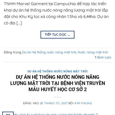
TNHH Marvel Garment tại Campuchia để hợp tác triển
khai dự án hệ thống nước nóng năng lượng mặt trời lắp
đặt cho Khu Ký túc xá công nhân 1.5ha và 6,44ha. Dự án
có địa […]
TIẾP TỤC ĐỌC
→
Đăng trong
Dự án hệ thống nước nóng mặt trời
,
Nước nóng mặt trời
1
Bình luận
DỰ ÁN HỆ THỐNG NƯỚC NÓNG MẶT TRỜI
DỰ ÁN HỆ THỐNG NƯỚC NÓNG NĂNG
LƯỢNG MẶT TRỜI TẠI BỆNH VIỆN TRUYỀN
MÁU HUYẾT HỌC CƠ SỞ 2
ĐĂNG VÀO
28 THÁNG TƯ, 2021
BỞI
KIM PHỤNG