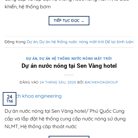
khiển, hệ thống bơm
TIẾP TỤC ĐỌC
→
Đăng trong
Dự án
,
Dự án hệ thống nước nóng mặt trời
Để lại bình luận
DỰ ÁN
,
DỰ ÁN HỆ THỐNG NƯỚC NÓNG MẶT TRỜI
Dự án nước nóng tại Sen Vàng hotel
ĐĂNG VÀO
24 THÁNG SÁU, 2020
BỞI
BACHKHOAGROUP
24
Th6
Dự án nước nóng tại Sen Vàng hotel/ Phú Quốc Cung
cấp và lắp đặt hệ thống cung cấp nước nóng sử dụng
NLMT, Hệ thống câp thoát nước