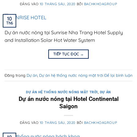
ĐĂNG VÀO
10 THÁNG SÁU, 2020
BỞI
BACHKHOAGROUP
10
Th6
Dự án nước nóng tại Sunrise Nha Trang Hotel Supply
and Installation Solar Hot Water System
TIẾP TỤC ĐỌC
→
Đăng trong
Dự án
,
Dự án hệ thống nước nóng mặt trời
Để lại bình luận
DỰ ÁN HỆ THỐNG NƯỚC NÓNG MẶT TRỜI
,
DỰ ÁN
Dự án nước nóng tại Hotel Continental
Saigon
ĐĂNG VÀO
10 THÁNG SÁU, 2020
BỞI
BACHKHOAGROUP