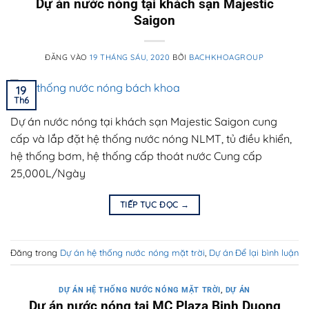
Dự án nước nóng tại khách sạn Majestic
Saigon
ĐĂNG VÀO
19 THÁNG SÁU, 2020
BỞI
BACHKHOAGROUP
19
Th6
Dự án nước nóng tại khách sạn Majestic Saigon cung
cấp và lắp đặt hệ thống nước nóng NLMT, tủ điều khiển,
hệ thống bơm, hệ thống cấp thoát nước Cung cấp
25,000L/Ngày
TIẾP TỤC ĐỌC
→
Đăng trong
Dự án hệ thống nước nóng mặt trời
,
Dự án
Để lại bình luận
DỰ ÁN HỆ THỐNG NƯỚC NÓNG MẶT TRỜI
,
DỰ ÁN
Dự án nước nóng tại MC Plaza Binh Duong