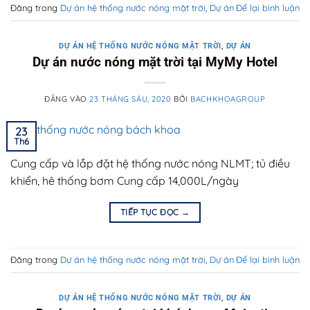
Đăng trong
Dự án hệ thống nước nóng mặt trời
,
Dự án
Để lại bình luận
DỰ ÁN HỆ THỐNG NƯỚC NÓNG MẶT TRỜI
,
DỰ ÁN
Dự án nước nóng mặt trời tại MyMy Hotel
ĐĂNG VÀO
23 THÁNG SÁU, 2020
BỞI
BACHKHOAGROUP
23
Th6
Cung cấp và lắp đặt hệ thống nước nóng NLMT; tủ điều
khiển, hê thống bơm Cung cấp 14,000L/ngày
TIẾP TỤC ĐỌC
→
Đăng trong
Dự án hệ thống nước nóng mặt trời
,
Dự án
Để lại bình luận
DỰ ÁN HỆ THỐNG NƯỚC NÓNG MẶT TRỜI
,
DỰ ÁN