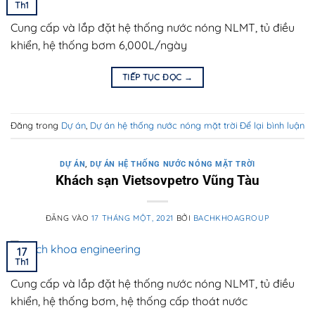
Th1
Cung cấp và lắp đặt hệ thống nước nóng NLMT, tủ điều
khiển, hệ thống bơm 6,000L/ngày
TIẾP TỤC ĐỌC
→
Đăng trong
Dự án
,
Dự án hệ thống nước nóng mặt trời
Để lại bình luận
DỰ ÁN
,
DỰ ÁN HỆ THỐNG NƯỚC NÓNG MẶT TRỜI
Khách sạn Vietsovpetro Vũng Tàu
ĐĂNG VÀO
17 THÁNG MỘT, 2021
BỞI
BACHKHOAGROUP
17
Th1
Cung cấp và lắp đặt hệ thống nước nóng NLMT, tủ điều
khiển, hệ thống bơm, hệ thống cấp thoát nước