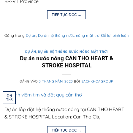
BR-VT Province
TIẾP TỤC ĐỌC
→
Đăng trong
Dự án
,
Dự án hệ thống nước nóng mặt trời
Để lại bình luận
DỰ ÁN
,
DỰ ÁN HỆ THỐNG NƯỚC NÓNG MẶT TRỜI
Dự án nước nóng CAN THO HEART &
STROKE HOSPITAL
ĐĂNG VÀO
3 THÁNG NĂM, 2020
BỞI
BACHKHOAGROUP
03
Th5
Dự án lắp đặt hệ thống nươc nóng tại CAN THO HEART
& STROKE HOSPITAL Location: Can Tho City
TIẾP TỤC ĐỌC
→