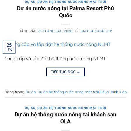
DỰ ÁN
,
DỰ ÁN HỆ THỐNG NƯỚC NÓNG MẶT TRỜI
Dự án nước nóng tại Palma Resort Phú
Quốc
ĐĂNG VÀO
25 THÁNG SÁU, 2020
BỞI
BACHKHOAGROUP
25
Th6
Cung cấp và lắp đặt hệ thống nước nóng NLMT
TIẾP TỤC ĐỌC
→
Đăng trong
Dự án
,
Dự án hệ thống nước nóng mặt trời
Để lại bình luận
DỰ ÁN
,
DỰ ÁN HỆ THỐNG NƯỚC NÓNG MẶT TRỜI
Dự án hệ thống nước nóng tại khách sạn
OLA