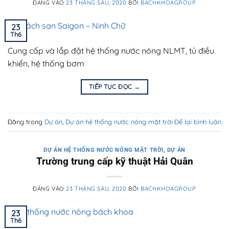
ĐĂNG VÀO
23 THÁNG SÁU, 2020
BỞI
BACHKHOAGROUP
23
Th6
Cung cấp và lắp đặt hệ thống nước nóng NLMT, tủ điều
khiển, hệ thống bơm
TIẾP TỤC ĐỌC
→
Đăng trong
Dự án
,
Dự án hệ thống nước nóng mặt trời
Để lại bình luận
DỰ ÁN HỆ THỐNG NƯỚC NÓNG MẶT TRỜI
,
DỰ ÁN
Trường trung cấp kỹ thuật Hải Quân
ĐĂNG VÀO
23 THÁNG SÁU, 2020
BỞI
BACHKHOAGROUP
23
Th6