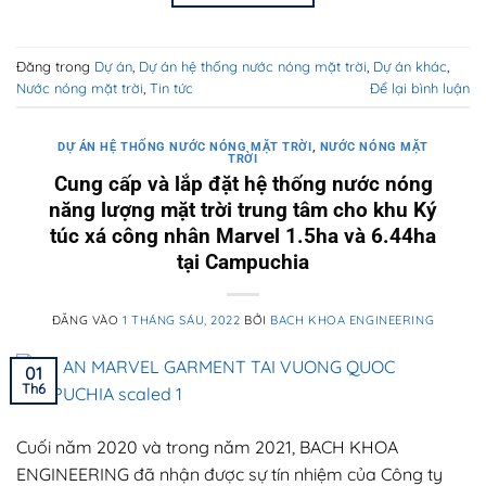
Đăng trong
Dự án
,
Dự án hệ thống nước nóng mặt trời
,
Dự án khác
,
Nước nóng mặt trời
,
Tin tức
Để lại bình luận
DỰ ÁN HỆ THỐNG NƯỚC NÓNG MẶT TRỜI
,
NƯỚC NÓNG MẶT
TRỜI
Cung cấp và lắp đặt hệ thống nước nóng
năng lượng mặt trời trung tâm cho khu Ký
túc xá công nhân Marvel 1.5ha và 6.44ha
tại Campuchia
ĐĂNG VÀO
1 THÁNG SÁU, 2022
BỞI
BACH KHOA ENGINEERING
01
Th6
Cuối năm 2020 và trong năm 2021, BACH KHOA
ENGINEERING đã nhận được sự tín nhiệm của Công ty