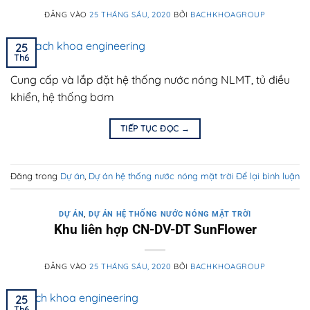
ĐĂNG VÀO
25 THÁNG SÁU, 2020
BỞI
BACHKHOAGROUP
25
Th6
Cung cấp và lắp đặt hệ thống nước nóng NLMT, tủ điều
khiển, hệ thống bơm
TIẾP TỤC ĐỌC
→
Đăng trong
Dự án
,
Dự án hệ thống nước nóng mặt trời
Để lại bình luận
DỰ ÁN
,
DỰ ÁN HỆ THỐNG NƯỚC NÓNG MẶT TRỜI
Khu liên hợp CN-DV-DT SunFlower
ĐĂNG VÀO
25 THÁNG SÁU, 2020
BỞI
BACHKHOAGROUP
25
Th6