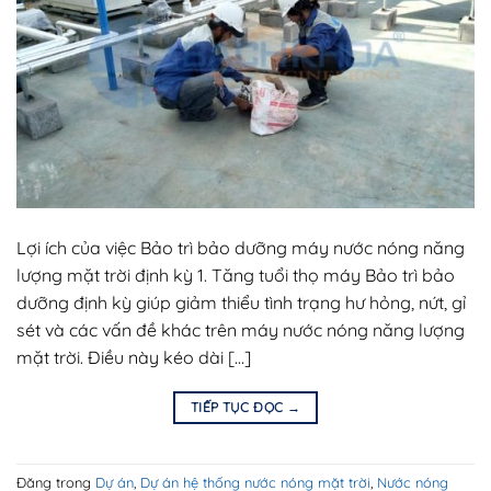
Lợi ích của việc Bảo trì bảo dưỡng máy nước nóng năng
lượng mặt trời định kỳ 1. Tăng tuổi thọ máy Bảo trì bảo
dưỡng định kỳ giúp giảm thiểu tình trạng hư hỏng, nứt, gỉ
sét và các vấn đề khác trên máy nước nóng năng lượng
mặt trời. Điều này kéo dài […]
TIẾP TỤC ĐỌC
→
Đăng trong
Dự án
,
Dự án hệ thống nước nóng mặt trời
,
Nước nóng