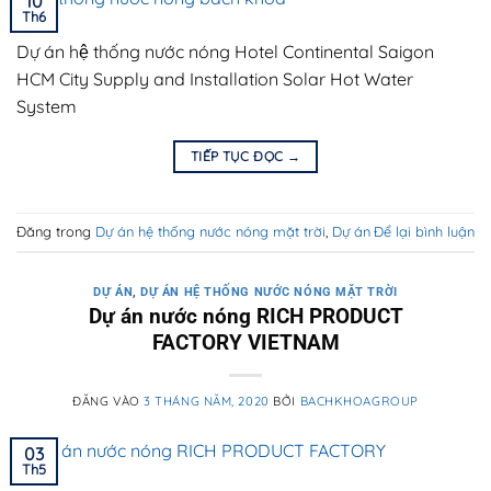
10
Th6
Dự án hệ thống nước nóng Hotel Continental Saigon
HCM City Supply and Installation Solar Hot Water
System
TIẾP TỤC ĐỌC
→
Đăng trong
Dự án hệ thống nước nóng mặt trời
,
Dự án
Để lại bình luận
DỰ ÁN
,
DỰ ÁN HỆ THỐNG NƯỚC NÓNG MẶT TRỜI
Dự án nước nóng RICH PRODUCT
FACTORY VIETNAM
ĐĂNG VÀO
3 THÁNG NĂM, 2020
BỞI
BACHKHOAGROUP
03
Th5