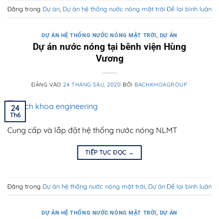
Đăng trong
Dự án
,
Dự án hệ thống nước nóng mặt trời
Để lại bình luận
DỰ ÁN HỆ THỐNG NƯỚC NÓNG MẶT TRỜI
,
DỰ ÁN
Dự án nước nóng tại bênh viện Hùng
Vương
ĐĂNG VÀO
24 THÁNG SÁU, 2020
BỞI
BACHKHOAGROUP
24
Th6
Cung cấp và lắp đặt hệ thống nước nóng NLMT
TIẾP TỤC ĐỌC
→
Đăng trong
Dự án hệ thống nước nóng mặt trời
,
Dự án
Để lại bình luận
DỰ ÁN HỆ THỐNG NƯỚC NÓNG MẶT TRỜI
,
DỰ ÁN