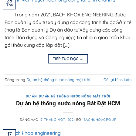
28
Th4
Trong năm 2021, BACH KHOA ENGINEERING được
Ban quản lý đầu tư xây dựng các công trình thuộc Sở Y tế
(nay là Ban quản lý Dự án đầu tư Xây dựng các công
trình Dân dụng và Công nghiệp) tín nhiệm giao triển khai
gói thầu cung cấp lắp đặt […]
TIẾP TỤC ĐỌC
→
Đăng trong
Dự án hệ thống nước nóng mặt trời
Để lại bình luận
DỰ ÁN
,
DỰ ÁN HỆ THỐNG NƯỚC NÓNG MẶT TRỜI
Dự án hệ thống nước nóng Bát Đặt HCM
ĐĂNG VÀO
17 THÁNG MỘT, 2021
BỞI
BACHKHOAGROUP
17