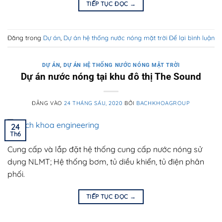
TIẾP TỤC ĐỌC
→
Đăng trong
Dự án
,
Dự án hệ thống nước nóng mặt trời
Để lại bình luận
DỰ ÁN
,
DỰ ÁN HỆ THỐNG NƯỚC NÓNG MẶT TRỜI
Dự án nước nóng tại khu đô thị The Sound
ĐĂNG VÀO
24 THÁNG SÁU, 2020
BỞI
BACHKHOAGROUP
24
Th6
Cung cấp và lắp đặt hệ thống cung cấp nước nóng sử
dụng NLMT; Hệ thống bơm, tủ diều khiển, tủ điện phân
phối.
TIẾP TỤC ĐỌC
→