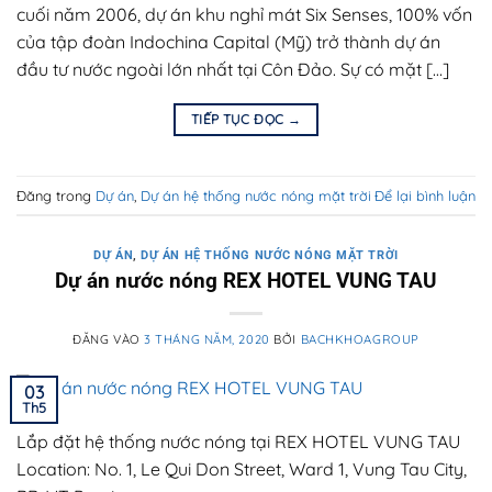
cuối năm 2006, dự án khu nghỉ mát Six Senses, 100% vốn
của tập đoàn Indochina Capital (Mỹ) trở thành dự án
đầu tư nước ngoài lớn nhất tại Côn Đảo. Sự có mặt […]
TIẾP TỤC ĐỌC
→
Đăng trong
Dự án
,
Dự án hệ thống nước nóng mặt trời
Để lại bình luận
DỰ ÁN
,
DỰ ÁN HỆ THỐNG NƯỚC NÓNG MẶT TRỜI
Dự án nước nóng REX HOTEL VUNG TAU
ĐĂNG VÀO
3 THÁNG NĂM, 2020
BỞI
BACHKHOAGROUP
03
Th5
Lắp đặt hệ thống nước nóng tại REX HOTEL VUNG TAU
Location: No. 1, Le Qui Don Street, Ward 1, Vung Tau City,