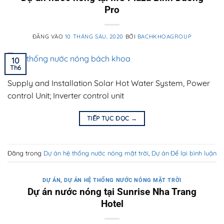
Pro
ĐĂNG VÀO
10 THÁNG SÁU, 2020
BỞI
BACHKHOAGROUP
10
Th6
Supply and Installation Solar Hot Water System, Power
control Unit; Inverter control unit
TIẾP TỤC ĐỌC
→
Đăng trong
Dự án hệ thống nước nóng mặt trời
,
Dự án
Để lại bình luận
DỰ ÁN
,
DỰ ÁN HỆ THỐNG NƯỚC NÓNG MẶT TRỜI
Dự án nước nóng tại Sunrise Nha Trang
Hotel