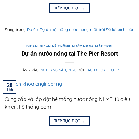
TIẾP TỤC ĐỌC
→
Đăng trong
Dự án
,
Dự án hệ thống nước nóng mặt trời
Để lại bình luận
DỰ ÁN
,
DỰ ÁN HỆ THỐNG NƯỚC NÓNG MẶT TRỜI
Dự án nước nóng tại The Pier Resort
ĐĂNG VÀO
28 THÁNG SÁU, 2020
BỞI
BACHKHOAGROUP
28
Th6
Cung cấp và lắp đặt hệ thống nước nóng NLMT, tủ điều
khiển, hệ thống bơm
TIẾP TỤC ĐỌC
→