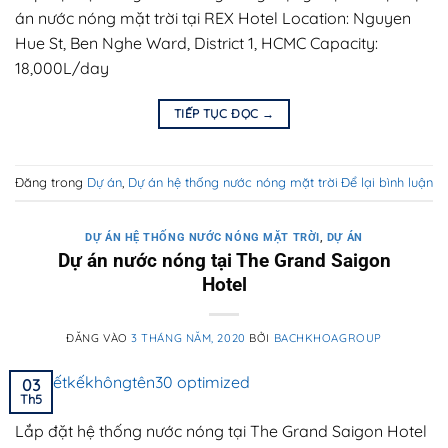
án nước nóng mặt trời tại REX Hotel Location: Nguyen
Hue St, Ben Nghe Ward, District 1, HCMC Capacity:
18,000L/day
TIẾP TỤC ĐỌC
→
Đăng trong
Dự án
,
Dự án hệ thống nước nóng mặt trời
Để lại bình luận
DỰ ÁN HỆ THỐNG NƯỚC NÓNG MẶT TRỜI
,
DỰ ÁN
Dự án nước nóng tại The Grand Saigon
Hotel
ĐĂNG VÀO
3 THÁNG NĂM, 2020
BỞI
BACHKHOAGROUP
03
Th5
Lắp đặt hệ thống nước nóng tại The Grand Saigon Hotel