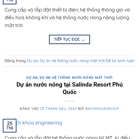
Cung cấp và lắp đặt thiết bị điện; hệ thống thông gió và
điều hoà không khí và hệ thống nước nóng năng lượng
mặt trời
TIẾP TỤC ĐỌC
→
Đăng trong
Dự án
,
Dự án hệ thống nước nóng mặt trời
Để lại bình luận
DỰ ÁN
,
DỰ ÁN HỆ THỐNG NƯỚC NÓNG MẶT TRỜI
Dự án nước nóng tại Salinda Resort Phú
Quốc
ĐĂNG VÀO
25 THÁNG SÁU, 2020
BỞI
BACHKHOAGROUP
25
Th6
Cung cấp và lắp đặt hệ thống nước nóng NLMT, tủ điều