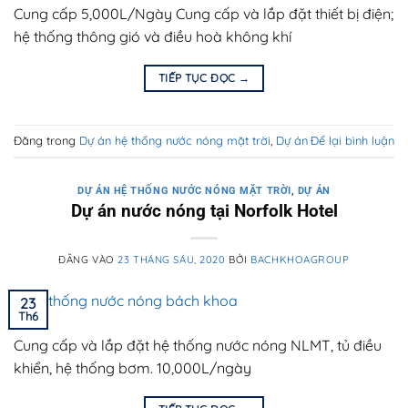
Cung cấp 5,000L/Ngày Cung cấp và lắp đặt thiết bị điện;
hệ thống thông gió và điều hoà không khí
TIẾP TỤC ĐỌC
→
Đăng trong
Dự án hệ thống nước nóng mặt trời
,
Dự án
Để lại bình luận
DỰ ÁN HỆ THỐNG NƯỚC NÓNG MẶT TRỜI
,
DỰ ÁN
Dự án nước nóng tại Norfolk Hotel
ĐĂNG VÀO
23 THÁNG SÁU, 2020
BỞI
BACHKHOAGROUP
23
Th6
Cung cấp và lắp đặt hệ thống nước nóng NLMT, tủ điều
khiển, hệ thống bơm. 10,000L/ngày