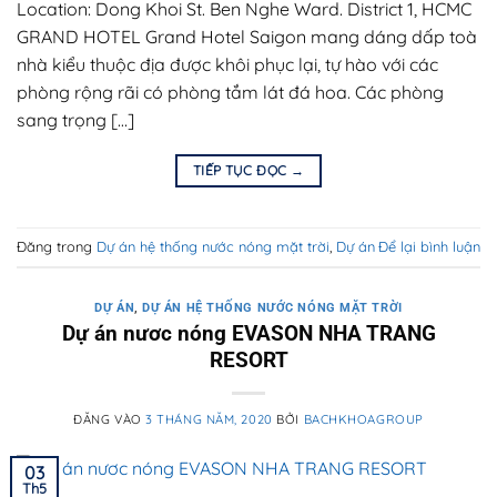
Location: Dong Khoi St. Ben Nghe Ward. District 1, HCMC
GRAND HOTEL Grand Hotel Saigon mang dáng dấp toà
nhà kiểu thuộc địa được khôi phục lại, tự hào với các
phòng rộng rãi có phòng tắm lát đá hoa. Các phòng
sang trọng […]
TIẾP TỤC ĐỌC
→
Đăng trong
Dự án hệ thống nước nóng mặt trời
,
Dự án
Để lại bình luận
DỰ ÁN
,
DỰ ÁN HỆ THỐNG NƯỚC NÓNG MẶT TRỜI
Dự án nươc nóng EVASON NHA TRANG
RESORT
ĐĂNG VÀO
3 THÁNG NĂM, 2020
BỞI
BACHKHOAGROUP
03
Th5