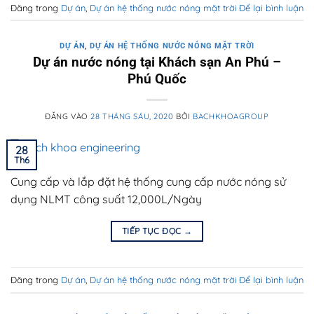
Đăng trong
Dự án
,
Dự án hệ thống nước nóng mặt trời
Để lại bình luận
DỰ ÁN
,
DỰ ÁN HỆ THỐNG NƯỚC NÓNG MẶT TRỜI
Dự án nước nóng tại Khách sạn An Phú –
Phú Quốc
ĐĂNG VÀO
28 THÁNG SÁU, 2020
BỞI
BACHKHOAGROUP
28
Th6
Cung cấp và lắp đặt hệ thống cung cấp nước nóng sử
dụng NLMT công suất 12,000L/Ngày
TIẾP TỤC ĐỌC
→
Đăng trong
Dự án
,
Dự án hệ thống nước nóng mặt trời
Để lại bình luận