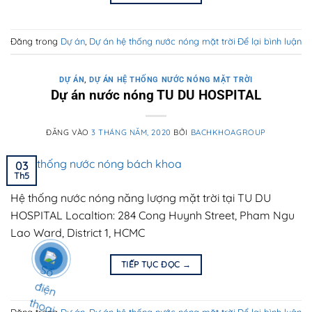
Đăng trong
Dự án
,
Dự án hệ thống nước nóng mặt trời
Để lại bình luận
DỰ ÁN
,
DỰ ÁN HỆ THỐNG NƯỚC NÓNG MẶT TRỜI
Dự án nước nóng TU DU HOSPITAL
ĐĂNG VÀO
3 THÁNG NĂM, 2020
BỞI
BACHKHOAGROUP
03
Th5
Hệ thống nước nóng năng lượng mặt trời tại TU DU
HOSPITAL Localtion: 284 Cong Huynh Street, Pham Ngu
Lao Ward, District 1, HCMC
TIẾP TỤC ĐỌC
→