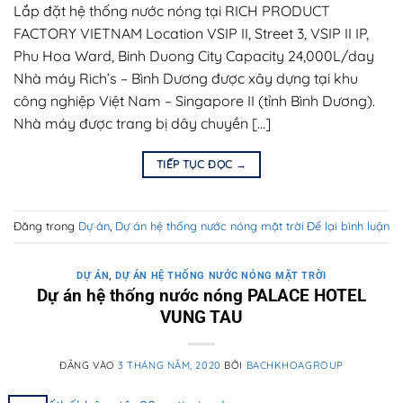
Lắp đặt hệ thống nước nóng tại RICH PRODUCT
FACTORY VIETNAM Location VSIP II, Street 3, VSIP II IP,
Phu Hoa Ward, Binh Duong City Capacity 24,000L/day
Nhà máy Rich’s – Bình Dương được xây dựng tại khu
công nghiệp Việt Nam – Singapore II (tỉnh Bình Dương).
Nhà máy được trang bị dây chuyền […]
TIẾP TỤC ĐỌC
→
Đăng trong
Dự án
,
Dự án hệ thống nước nóng mặt trời
Để lại bình luận
DỰ ÁN
,
DỰ ÁN HỆ THỐNG NƯỚC NÓNG MẶT TRỜI
Dự án hệ thống nước nóng PALACE HOTEL
VUNG TAU
ĐĂNG VÀO
3 THÁNG NĂM, 2020
BỞI
BACHKHOAGROUP