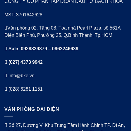
CÔNG TY CỔ PHẨN TẬP ĐOÀN ĐẦU TƯ BÁCH KHOA
MST: 3701642628
Văn phòng 02, Tầng 08, Tòa nhà Pearl Plaza, số 561A
Điện Biên Phủ, Phường 25, Q.Bình Thạnh, Tp.HCM
Sale: 0928839879 – 0963246639
(027) 4373 9942
info@bke.vn
(028) 6281 1151
VĂN PHÒNG ĐẠI DIỆN
Số 27, Đường V, Khu Trung Tâm Hành Chính TP. Dĩ An,