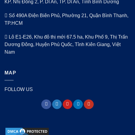
KP. Nhị Đồng 2, P. Dĩ An, TP. Dĩ An, Tỉnh Bình Dương
Số 490A Điện Biên Phủ, Phường 21, Quận Bình Thạnh,
TP.HCM
Lô E1-E26, Khu đô thị mới 67.5 ha, Khu Phố 9, Thị Trấn
Dương Đông, Huyện Phú Quốc, Tỉnh Kiên Giang, Việt
Nam
MAP
FOLLOW US