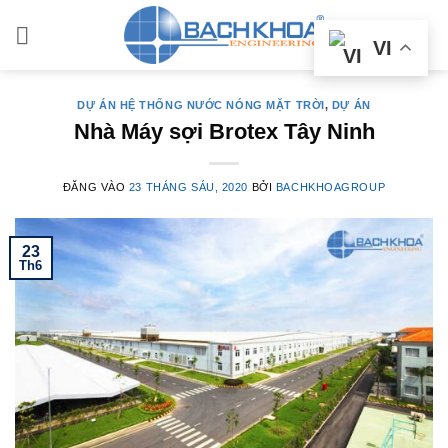
Bỏ
qua
VI
nội
dung
DỰ ÁN HỆ THỐNG NƯỚC NÓNG MẶT TRỜI
,
DỰ ÁN
Nhà Máy sợi Brotex Tây Ninh
ĐĂNG VÀO
23 THÁNG SÁU, 2020
BỞI
BACHKHOAGROUP
23
Th6