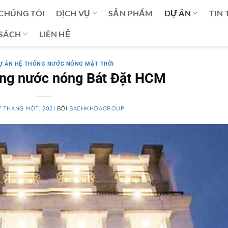
CHÚNG TÔI
DỊCH VỤ
SẢN PHẨM
DỰ ÁN
TIN
 SÁCH
LIÊN HỆ
Ự ÁN HỆ THỐNG NƯỚC NÓNG MẶT TRỜI
ống nước nóng Bát Đặt HCM
7 THÁNG MỘT, 2021
BỞI
BACHKHOAGROUP