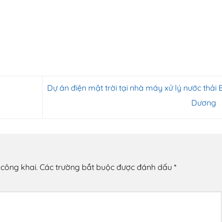
Dự án điện mặt trời tại nhà máy xử lý nước thải 
Dương
 công khai.
Các trường bắt buộc được đánh dấu
*