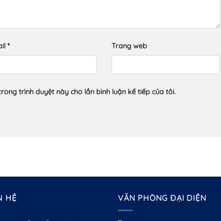
il
*
Trang web
trong trình duyệt này cho lần bình luận kế tiếp của tôi.
N HỆ
VĂN PHÒNG ĐẠI DIỆN