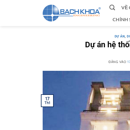
Bỏ
VỀ 
qua
nội
CHÍNH
dung
DỰ ÁN
,
D
Dự án hệ th
ĐĂNG VÀO
1
17
Th1