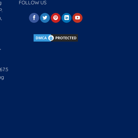
g
FOLLOW US
P.
,
,
67.5
ng