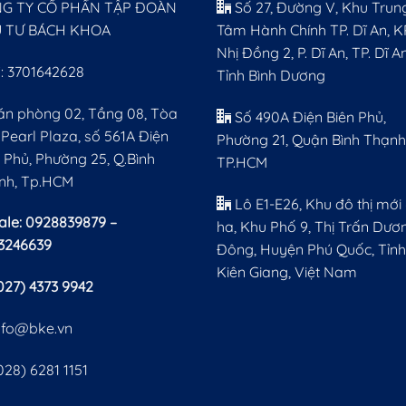
G TY CỔ PHẨN TẬP ĐOÀN
Số 27, Đường V, Khu Trun
 TƯ BÁCH KHOA
Tâm Hành Chính TP. Dĩ An, K
Nhị Đồng 2, P. Dĩ An, TP. Dĩ An
: 3701642628
Tỉnh Bình Dương
ăn phòng 02, Tầng 08, Tòa
Số 490A Điện Biên Phủ,
Pearl Plaza, số 561A Điện
Phường 21, Quận Bình Thạnh
 Phủ, Phường 25, Q.Bình
TP.HCM
nh, Tp.HCM
Lô E1-E26, Khu đô thị mới 
ale: 0928839879 –
ha, Khu Phố 9, Thị Trấn Dươ
3246639
Đông, Huyện Phú Quốc, Tỉnh
Kiên Giang, Việt Nam
027) 4373 9942
nfo@bke.vn
028) 6281 1151