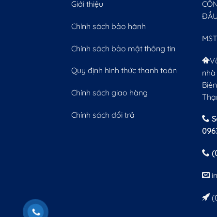
Giới thiệu
CÔN
ĐẦU
Chính sách bảo hành
MST
Chính sách bảo mật thông tin
V
Quy định hình thức thanh toán
nhà 
Biên
Chính sách giao hàng
Thạ
Chính sách đổi trả
S
096
(
i
(