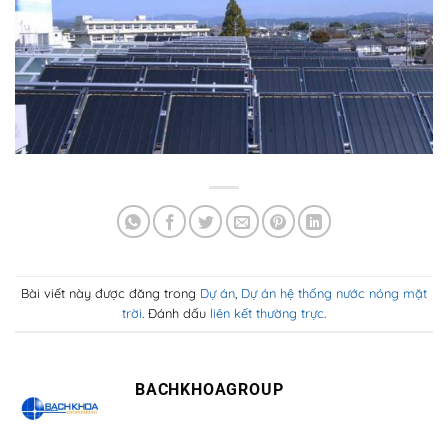
Bài viết này được đăng trong
Dự án
,
Dự án hệ thống nước nóng mặt
trời
. Đánh dấu
liên kết thường trực
.
BACHKHOAGROUP