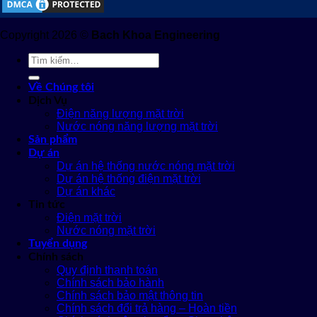
Copyright 2026 ©
Bach Khoa Engineering
Tìm
kiếm:
Về Chúng tôi
Dịch Vụ
Điện năng lượng mặt trời
Nước nóng năng lượng mặt trời
Sản phẩm
Dự án
Dự án hệ thống nước nóng mặt trời
Dự án hệ thống điện mặt trời
Dự án khác
Tin tức
Điện mặt trời
Nước nóng mặt trời
Tuyển dụng
Chính sách
Quy định thanh toán
Chính sách bảo hành
Chính sách bảo mật thông tin
Chính sách đổi trả hàng – Hoàn tiền