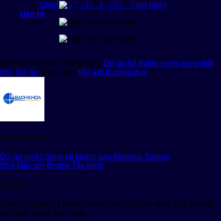
Chính sách vận chuyển – Giao nhận
Liên hệ
Bài viết này được đăng trong
Dự án hệ thống nước nóng mặt
trời
,
Dự án
. Đánh dấu
liên kết thường trực
.
bachkhoagroup
Dự án nước nóng tại khách sạn Majestic Saigon
Nhà Máy sợi Brotex Tây Ninh
Trả lời
Email của bạn sẽ không được hiển thị công khai.
Các trường
bắt buộc được đánh dấu
*