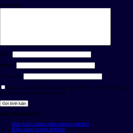
Bình luận
*
Tên
*
Email
*
Trang web
Lưu tên của tôi, email, và trang web trong trình duyệt này
cho lần bình luận kế tiếp của tôi.
Sản Phẩm Dịch vụ
Máy nước nóng năng lượng mặt trời
Điện năng lượng mặt trời