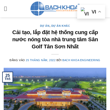
Bỏ
qua
VI
nội
dung
DỰ ÁN
,
DỰ ÁN KHÁC
Cải tạo, lắp đặt hệ thống cung cấp
nước nóng tòa nhà trung tâm Sân
Golf Tân Sơn Nhất
ĐĂNG VÀO
25 THÁNG NĂM, 2022
BỞI
BACH KHOA ENGINEERING
25
Th5