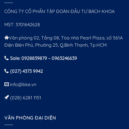
CÔNG TY CỔ PHẨN TẬP ĐOÀN ĐẦU TƯ BÁCH KHOA
MST: 3701642628
Văn phòng 02, Tầng 08, Tòa nhà Pearl Plaza, số 561A
Điện Biên Phủ, Phường 25, Q.Bình Thạnh, Tp.HCM
Sale: 0928839879 – 0963246639
(027) 4373 9942
info@bke.vn
(028) 6281 1151
VĂN PHÒNG ĐẠI DIỆN