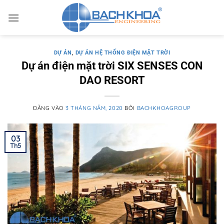
Bỏ
qua
nội
dung
DỰ ÁN
,
DỰ ÁN HỆ THỐNG ĐIỆN MẶT TRỜI
Dự án điện mặt trời SIX SENSES CON
DAO RESORT
ĐĂNG VÀO
3 THÁNG NĂM, 2020
BỞI
BACHKHOAGROUP
03
Th5