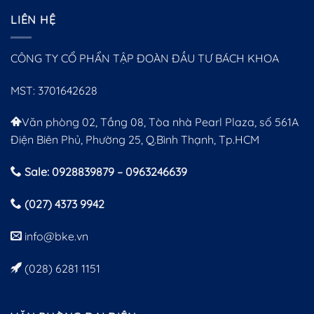
LIÊN HỆ
CÔNG TY CỔ PHẨN TẬP ĐOÀN ĐẦU TƯ BÁCH KHOA
MST: 3701642628
Văn phòng 02, Tầng 08, Tòa nhà Pearl Plaza, số 561A
Điện Biên Phủ, Phường 25, Q.Bình Thạnh, Tp.HCM
Sale: 0928839879 – 0963246639
(027) 4373 9942
info@bke.vn
(028) 6281 1151