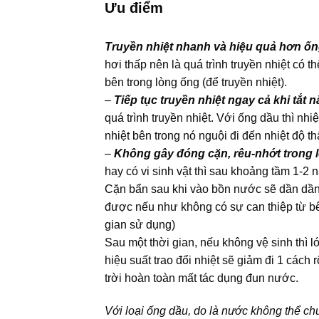
Ưu điểm
Truyền nhiệt nhanh và hiệu quả hơn ố
hơi thấp nên là quá trình truyền nhiệt có
bên trong lòng ống (để truyền nhiệt).
–
Tiếp tục truyền nhiệt ngay cả khi tắt 
quá trình truyền nhiệt. Với ống dầu thì nh
nhiệt bên trong nó nguội đi đến nhiệt độ t
–
Không gây đóng cặn, rêu-nhớt trong 
hay có vi sinh vật thì sau khoảng tầm 1-2 
Cặn bẩn sau khi vào bồn nước sẽ dần dần t
được nếu như không có sự can thiệp từ bê
gian sử dụng)
Sau một thời gian, nếu không vệ sinh thì 
hiệu suất trao đổi nhiệt sẽ giảm đi 1 cách
trời hoàn toàn mất tác dụng đun nước.
Với loại ống dầu, do là nước không thể ch