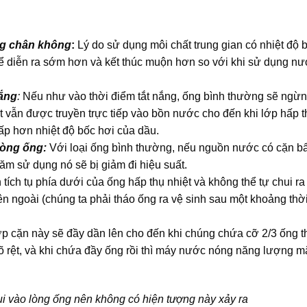
ng chân không
:
Lý do sử dụng môi chất trung gian có nhiệt độ 
 thể diễn ra sớm hơn và kết thúc muộn hơn so với khi sử dụng n
nắng
:
Nếu như vào thời điểm tắt nắng, ống bình thường sẽ ngừ
iệt vẫn được truyền trực tiếp vào bồn nước cho đến khi lớp hấp t
hấp hơn nhiệt độ bốc hơi của dầu.
lòng ống:
Với loại ống bình thường, nếu nguồn nước có cặn b
năm sử dụng nó sẽ bị giảm đi hiệu suất.
ích tụ phía dưới của ống hấp thụ nhiệt và không thể tự chui ra
n ngoài (chúng ta phải tháo ống ra vệ sinh sau một khoảng thờ
lớp cặn này sẽ đầy dần lên cho đến khi chúng chứa cỡ 2/3 ống t
 rõ rệt, và khi chứa đầy ống rồi thì máy nước nóng năng lượng m
ui vào lòng ống nên không có hiện tượng này xảy ra