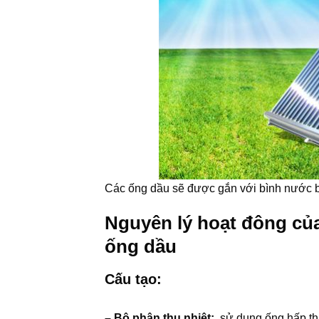
Các ống dầu sẽ được gắn với bình nước b
Nguyên lý hoạt đông củ
ống dầu
Cấu tạo:
– Bộ phận thu nhiệt:
sử dụng ống hấp thụ