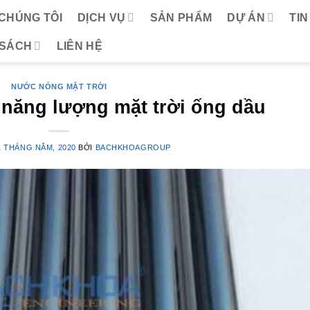
 CHÚNG TÔI
DỊCH VỤ
SẢN PHẨM
DỰ ÁN
TIN
 SÁCH
LIÊN HỆ
NƯỚC NÓNG MẶT TRỜI
năng lượng mặt trời ống dầu
1 THÁNG NĂM, 2020
BỞI
BACHKHOAGROUP