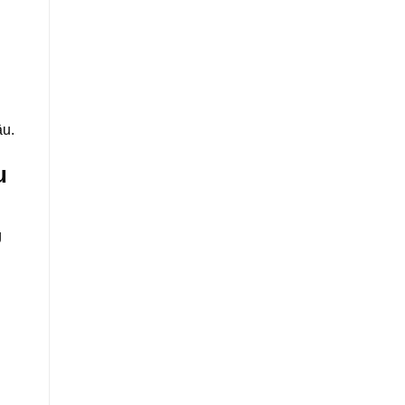
ầu.
u
g