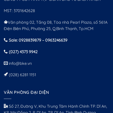
MST: 3701642628
Văn phòng 02, Tầng 08, Tòa nhà Pearl Plaza, số 561A
Điện Biên Phủ, Phường 25, Q.Bình Thạnh, Tp.HCM
Sale: 0928839879 – 0963246639
(027) 4373 9942
info@bke.vn
(028) 6281 1151
VĂN PHÒNG ĐẠI DIỆN
Số 27, Đường V, Khu Trung Tâm Hành Chính TP. Dĩ An,
KP. Nhị Đồng 2, P. Dĩ An, TP. Dĩ An, Tỉnh Bình Dương