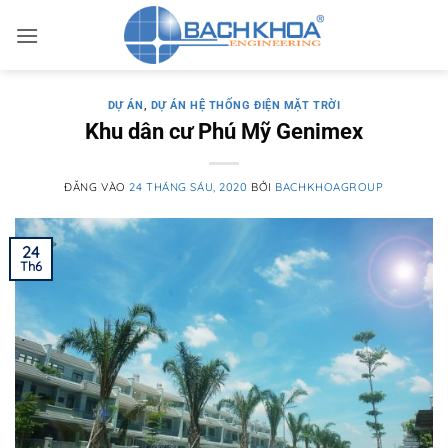
Bỏ
qua
nội
dung
DỰ ÁN
,
DỰ ÁN HỆ THỐNG ĐIỆN MẶT TRỜI
Khu dân cư Phú Mỹ Genimex
ĐĂNG VÀO
24 THÁNG SÁU, 2020
BỞI
BACHKHOAGROUP
24
Th6